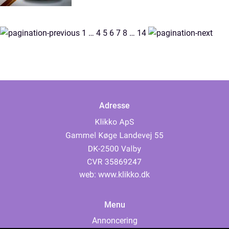
1
…
4
5
6
7
8
…
14
Adresse
web:
www.klikko.dk
Menu
Annoncering