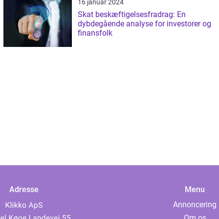
16 januar 2024
Skat beskæftigelsesfradrag: En
dybdegående analyse for investorer og
finansfolk
Adresse
Menu
Annoncering
Om os