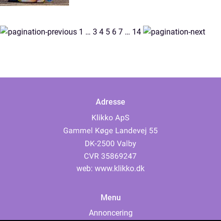
1
…
3
4
5
6
7
…
14
Adresse
web:
www.klikko.dk
Menu
Annoncering