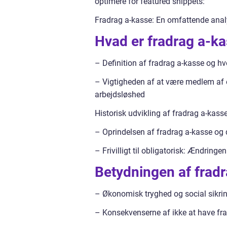
optimere for featured snippets:
Fradrag a-kasse: En omfattende analy
Hvad er fradrag a-k
– Definition af fradrag a-kasse og h
– Vigtigheden af at være medlem af 
arbejdsløshed
Historisk udvikling af fradrag a-kass
– Oprindelsen af fradrag a-kasse og 
– Frivilligt til obligatorisk: Ændrin
Betydningen af frad
– Økonomisk tryghed og social sikring
– Konsekvenserne af ikke at have fr