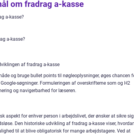
mål om fradrag a-kasse
ag a-kasse?
drag a-kasse?
iklingen af fradrag a-kasse
måde og bruge bullet points til nøgleoplysninger, øges chancen f
 i Google-søgninger. Formuleringen af overskrifterne som og H2
ring og navigerbarhed for læseren.
k aspekt for enhver person i arbejdslivet, der ønsker at sikre sig
dsløse. Den historiske udvikling af fradrag a-kasse viser, hvorda
mulighed til at blive obligatorisk for mange arbejdstagere. Ved at