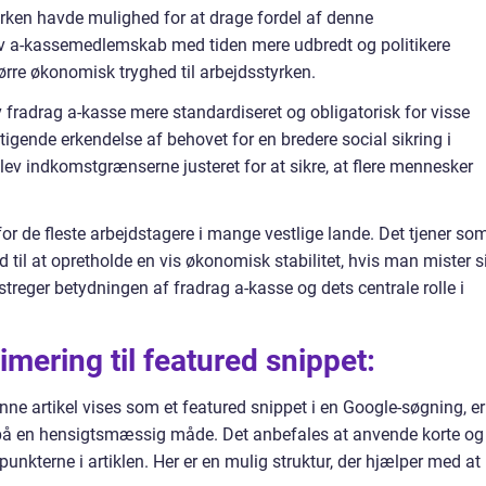
yrken havde mulighed for at drage fordel af denne
v a-kassemedlemskab med tiden mere udbredt og politikere
tørre økonomisk tryghed til arbejdsstyrken.
v fradrag a-kasse mere standardiseret og obligatorisk for visse
tigende erkendelse af behovet for en bredere social sikring i
lev indkomstgrænserne justeret for at sikre, at flere mennesker
for de fleste arbejdstagere i mange vestlige lande. Det tjener so
d til at opretholde en vis økonomisk stabilitet, hvis man mister s
streger betydningen af fradrag a-kasse og dets centrale rolle i
imering til featured snippet:
nne artikel vises som et featured snippet i en Google-søgning, er
n på en hensigtsmæssig måde. Det anbefales at anvende korte og
unkterne i artiklen. Her er en mulig struktur, der hjælper med at