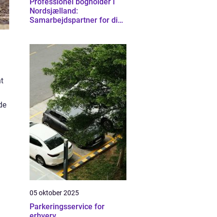
Professionel bogholder i
Nordsjælland:
Samarbejdspartner for din
virksomhed
nt
de
05 oktober 2025
Parkeringsservice for
erhverv