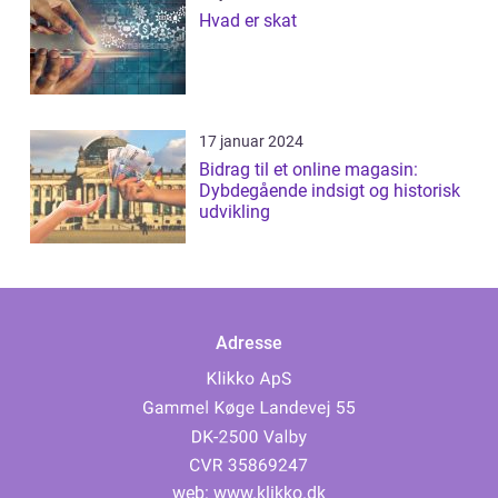
Hvad er skat
17 januar 2024
Bidrag til et online magasin:
Dybdegående indsigt og historisk
udvikling
Adresse
web:
www.klikko.dk