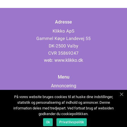
Adresse
web:
www.klikko.dk
Menu
Annoncering
Om os
På vores website bruges cookies til at huske dine indstillinger,
Cookies
statistik og personalisering af indhold og annoncer. Denne
information deles med tredjepart. Ved fortsat brug af websiden
Kontakt os
godkender du cookiepolitikken.
Sitemap
Ok
Privatlivspolitik