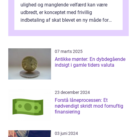
ulighed og manglende velfærd kan være
udbredt, er konceptet med frivillig
indbetaling af skat blevet en ny måde for
investorer og finansfolk at bidrage til
samfu...
07 marts 2025
Antikke mønter: En dybdegående
indsigt i gamle tiders valuta
23 december 2024
Forstå låneprocessen: Et
nødvendigt skridt mod fornuftig
finansiering
03 juni 2024