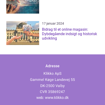
17 januar 2024
Bidrag til et online magasin:
Dybdegående indsigt og historisk
udvikling
Adresse
web:
www.klikko.dk