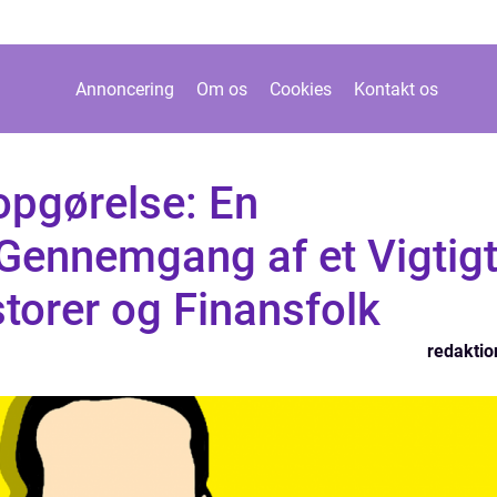
Annoncering
Om os
Cookies
Kontakt os
opgørelse: En
ennemgang af et Vigtig
torer og Finansfolk
redaktio