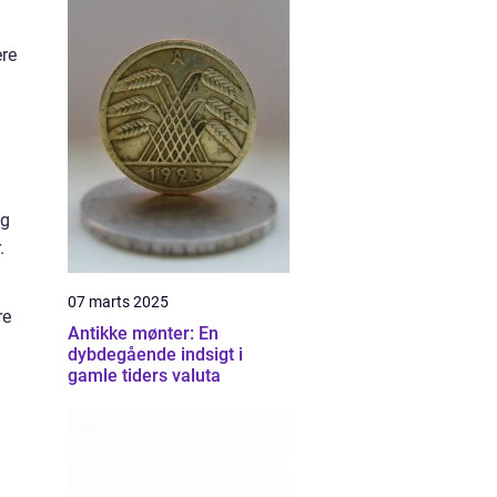
ere
og
.
07 marts 2025
re
Antikke mønter: En
dybdegående indsigt i
gamle tiders valuta