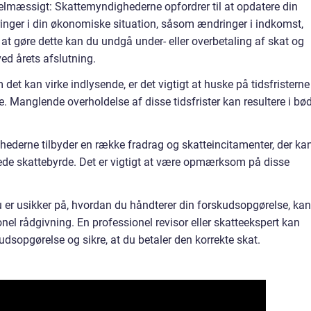
elmæssigt: Skattemyndighederne opfordrer til at opdatere din
inger i din økonomiske situation, såsom ændringer i indkomst,
at gøre dette kan du undgå under- eller overbetaling af skat og
ed årets afslutning.
t kan virke indlysende, er det vigtigt at huske på tidsfristerne
. Manglende overholdelse af disse tidsfrister kan resultere i bø
ederne tilbyder en række fradrag og skatteincitamenter, der ka
ede skattebyrde. Det er vigtigt at være opmærksom på disse
u er usikker på, hvordan du håndterer din forskudsopgørelse, kan
nel rådgivning. En professionel revisor eller skatteekspert kan
dsopgørelse og sikre, at du betaler den korrekte skat.