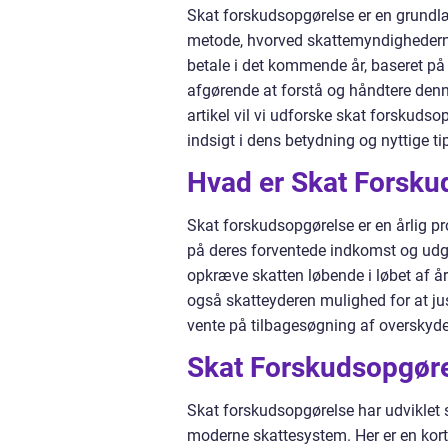
Skat forskudsopgørelse er en grund
metode, hvorved skattemyndighederne
betale i det kommende år, baseret på 
afgørende at forstå og håndtere denn
artikel vil vi udforske skat forskuds
indsigt i dens betydning og nyttige tip
Hvad er Skat Forsku
Skat forskudsopgørelse er en årlig pr
på deres forventede indkomst og udgi
opkræve skatten løbende i løbet af åre
også skatteyderen mulighed for at jus
vente på tilbagesøgning af overskyde
Skat Forskudsopgøre
Skat forskudsopgørelse har udviklet 
moderne skattesystem. Her er en kor