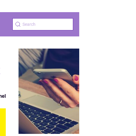
t
nel