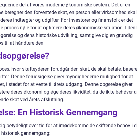
læggende del af vores moderne økonomiske system. Det er en
 beregner den forventede skat, en person eller virksomhed skal
deres indtægter og udgifter. For investorer og finansfolk er det
e proces nøje for at optimere deres økonomiske situation. I den
opgørelse og dens historiske udvikling, samt give dig en grundig
s til at håndtere den.
dsopgørelse?
oces, hvor skatteyderen forudgår den skat, de skal betale, basere
fter. Denne forudsigelse giver myndighederne mulighed for at
t, i stedet for at vente til årets udgang. Denne opgørelse giver
tere deres økonomi og øge deres likviditet, da de ikke behøver a
nde skat ved årets afslutning.
lse: En Historisk Gennemgang
sig betydeligt over tid for at imødekomme de skiftende behov i d
t historisk gennemgang: