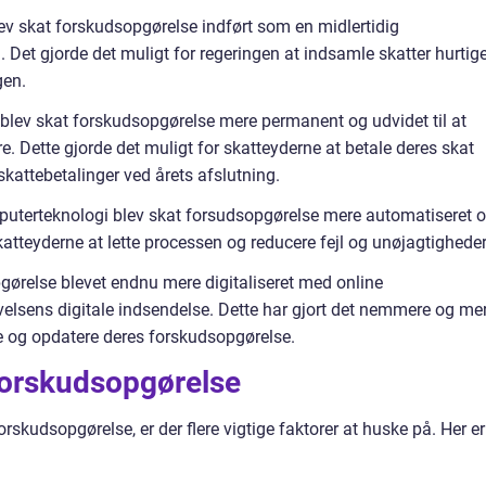
lev skat forskudsopgørelse indført som en midlertidig
n. Det gjorde det muligt for regeringen at indsamle skatter hurtig
gen.
 blev skat forskudsopgørelse mere permanent og udvidet til at
. Dette gjorde det muligt for skatteyderne at betale deres skat
kattebetalinger ved årets afslutning.
puterteknologi blev skat forsudsopgørelse mere automatiseret 
skatteyderne at lette processen og reducere fejl og unøjagtigheder
pgørelse blevet endnu mere digitaliseret med online
elsens digitale indsendelse. Dette har gjort det nemmere og me
e og opdatere deres forskudsopgørelse.
Forskudsopgørelse
rskudsopgørelse, er der flere vigtige faktorer at huske på. Her er