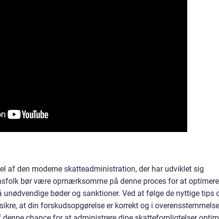
el af den moderne skatteadministration, der har udviklet sig
inansfolk bør være opmærksomme på denne proces for at optimere
unødvendige bøder og sanktioner. Ved at følge de nyttige tips 
sikre, at din forskudsopgørelse er korrekt og i overensstemmels
 denne chance for at administrere dine skatteforpligtelser optim