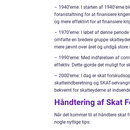
– 1940’erne: I starten af 1940’erne b
foranstaltning for at finansiere krige
og mere effektivt for at finansiere kri
– 1970’erne: I løbet af denne periode
omfatte en bredere gruppe skatteydere
mere jævnt over året og undgå store s
– 1990’erne: Med indførelsen af com
effektiv. Dette gjorde det muligt for 
– 2000’erne: I dag er skat forskudso
skatteindberetning og SKAT-selvangiv
bekvemt for skatteyderne at indsend
Håndtering af Skat 
Når det kommer til at håndtere skat fo
nogle nyttige tips: