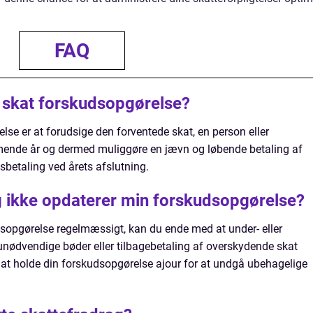
FAQ
 skat forskudsopgørelse?
se er at forudsige den forventede skat, en person eller
mende år og dermed muliggøre en jævn og løbende betaling af
gsbetaling ved årets afslutning.
eg ikke opdaterer min forskudsopgørelse?
dsopgørelse regelmæssigt, kan du ende med at under- eller
l unødvendige bøder eller tilbagebetaling af overskydende skat
gt at holde din forskudsopgørelse ajour for at undgå ubehagelige