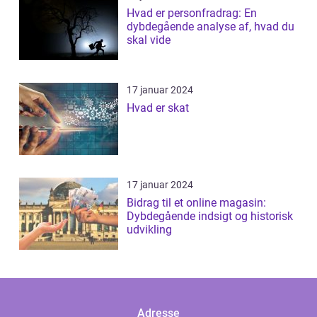
Hvad er personfradrag: En
dybdegående analyse af, hvad du
skal vide
17 januar 2024
Hvad er skat
17 januar 2024
Bidrag til et online magasin:
Dybdegående indsigt og historisk
udvikling
Adresse