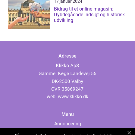
17 januar 2024
Bidrag til et online magasin:
Dybdegående indsigt og historisk
udvikling
Adresse
web:
www.klikko.dk
Menu
Annoncering
Om os