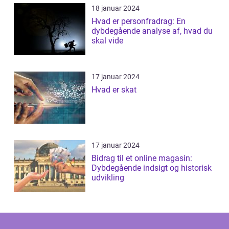
18 januar 2024
Hvad er personfradrag: En
dybdegående analyse af, hvad du
skal vide
17 januar 2024
Hvad er skat
17 januar 2024
Bidrag til et online magasin:
Dybdegående indsigt og historisk
udvikling