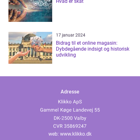
Hvad er skat
17 januar 2024
Bidrag til et online magasin:
Dybdegående indsigt og historisk
udvikling
Adresse
web:
www.klikko.dk