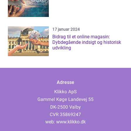
17 januar 2024
Bidrag til et online magasin:
Dybdegående indsigt og historisk
udvikling
Adresse
web:
www.klikko.dk