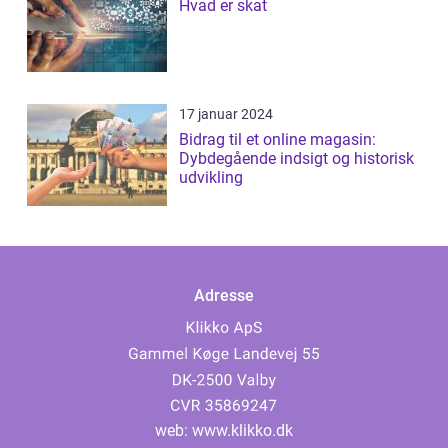
Hvad er skat
17 januar 2024
Bidrag til et online magasin:
Dybdegående indsigt og historisk
udvikling
Adresse
web:
www.klikko.dk