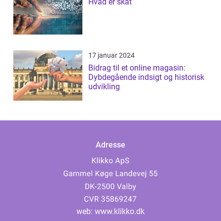
Hvad er skat
17 januar 2024
Bidrag til et online magasin:
Dybdegående indsigt og historisk
udvikling
Adresse
web:
www.klikko.dk