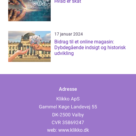
Hvad er skat
17 januar 2024
Bidrag til et online magasin:
Dybdegående indsigt og historisk
udvikling
Adresse
web:
www.klikko.dk