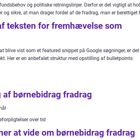
ndsbehov og politiske retningslinjer. Derfor er det vigtigt at ho
og sikre, at man drager fordel af de fradrag, man er berettiget ti
 af teksten for fremhævelse som
at blive vist som et featured snippet på Google søgninger, er det
kt. Her er en anbefalet struktur med opstilling af bulletpoints:
g af børnebidrag fradrag
mål
eforpligtelser over tid
oner at vide om børnebidrag fradrag