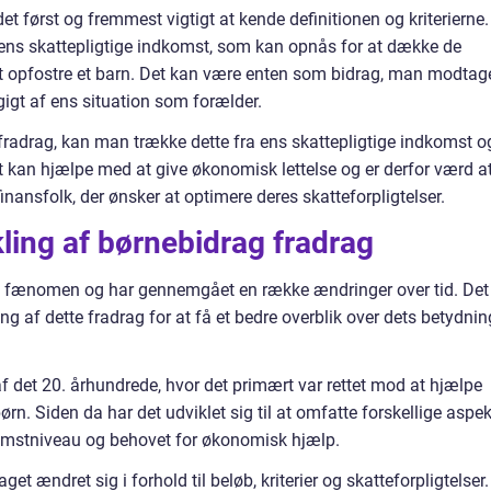
det først og fremmest vigtigt at kende definitionen og kriterierne.
 ens skattepligtige indkomst, som kan opnås for at dække de
at opfostre et barn. Det kan være enten som bidrag, man modtage
igt af ens situation som forælder.
 fradrag, kan man trække dette fra ens skattepligtige indkomst o
 kan hjælpe med at give økonomisk lettelse og er derfor værd a
inansfolk, der ønsker at optimere deres skatteforpligtelser.
kling af børnebidrag fradrag
yt fænomen og har gennemgået en række ændringer over tid. Det
ing af dette fradrag for at få et bedre overblik over dets betydnin
 af det 20. århundrede, hvor det primært var rettet mod at hjælpe
n. Siden da har det udviklet sig til at omfatte forskellige aspek
omstniveau og behovet for økonomisk hjælp.
get ændret sig i forhold til beløb, kriterier og skatteforpligtelser.