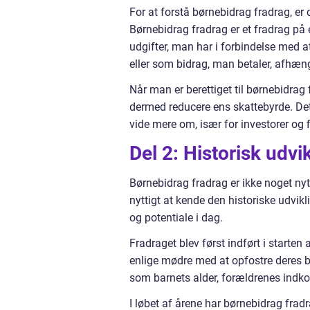
For at forstå børnebidrag fradrag, er 
Børnebidrag fradrag er et fradrag på
udgifter, man har i forbindelse med 
eller som bidrag, man betaler, afhæng
Når man er berettiget til børnebidrag
dermed reducere ens skattebyrde. Det
vide mere om, især for investorer og f
Del 2: Historisk udvi
Børnebidrag fradrag er ikke noget n
nyttigt at kende den historiske udvikl
og potentiale i dag.
Fradraget blev først indført i starten
enlige mødre med at opfostre deres bør
som barnets alder, forældrenes indk
I løbet af årene har børnebidrag fradra