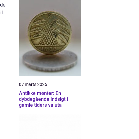
lde
l.
07 marts 2025
Antikke mønter: En
dybdegående indsigt i
gamle tiders valuta