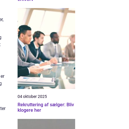
r,
g
t
 er
g
04 oktober 2025
Rekruttering af sælger: Bliv
ter
klogere her