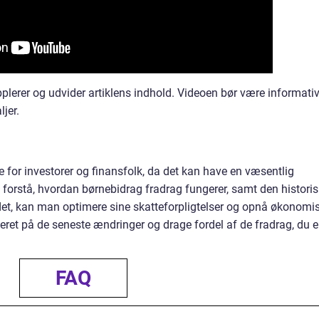
plerer og udvider artiklens indhold. Videoen bør være informati
ljer.
e for investorer og finansfolk, da det kan have en væsentlig
 forstå, hvordan børnebidrag fradrag fungerer, samt den histori
det, kan man optimere sine skatteforpligtelser og opnå økonomi
teret på de seneste ændringer og drage fordel af de fradrag, du e
FAQ