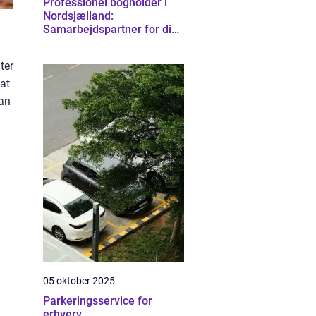
Professionel bogholder i
Nordsjælland:
Samarbejdspartner for din
virksomhed
ter
 at
dan
05 oktober 2025
Parkeringsservice for
erhverv